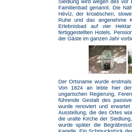
Siedlung wird wegen des vor 
Familienbad genannt. Die Nä
Hévíz, der kroatischen, slow
Ruhe und das angenehme Kl
Erlebnisbad auf vier Hekta
fertiggestellten Hotels, Pen
der Gäste im ganzen Jahr vorbe
Der Ortsname wurde erstmals
Von 1824 an lebte hier der 
ungarischen Regierung, Fere
führende Gestalt des passiv
wurde renoviert und erwartet
Ausstellung, die des Ortes wür
die uralte Kirche der Siedlung
wurde später die Begräbnisst
Kapelle. Ein Schmuckstück der