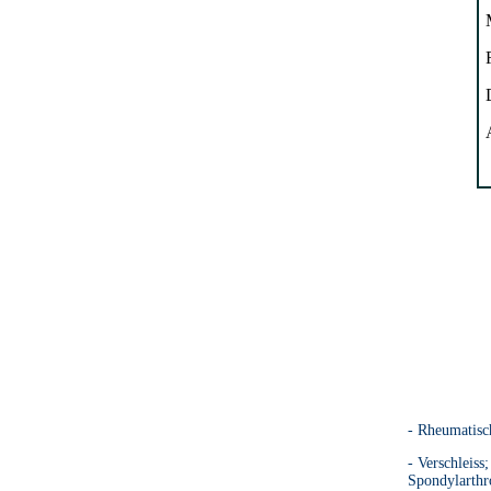
- Rheumatisc
- Verschleis
Spondylarthr