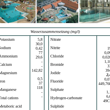
Wasserzusammensetzung (mg/l)
Potassium
5,8
Nitrate
30,0
Sodium
Nitrite
0,42
1
77
0,0
Ammonium
Chloride
29,6
0,02
-
1,1
Calcium
Bromide
-
3
142,82
39
Magnesium
Jodide
2,
0,5
0,0
Iron
Fluoride
37
449,76
118
Manganese
Sulphate
-
1,
-
6,
Total cations
Hydrogen-carbonate
49C
Metaboric acid
Sulphide