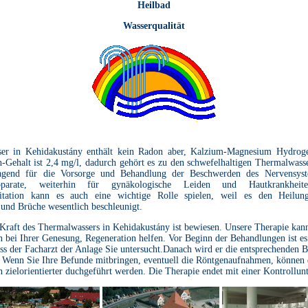
Heilbad
Wasserqualität
ser in Kehidakustány enthält kein Radon aber, Kalzium-Magnesium Hydroge
n-Gehalt ist 2,4 mg/l, dadurch gehört es zu den schwefelhaltigen Thermalwasse
ragend für die Vorsorge und Behandlung der Beschwerden des Nervensys
pparate, weiterhin für gynäkologische Leiden und Hautkrankhei
ilitation kann es auch eine wichtige Rolle spielen, weil es den Heilung
 und Brüche wesentlich beschleunigt.
Kraft des Thermalwassers in Kehidakustány ist bewiesen. Unsere Therapie kann
 bei Ihrer Genesung, Regeneration helfen. Vor Beginn der Behandlungen ist es
ass der Facharzt der Anlage Sie untersucht.Danach wird er die entsprechenden
. Wenn Sie Ihre Befunde mitbringen, eventuell die Röntgenaufnahmen, können 
 zielorientierter duchgeführt werden. Die Therapie endet mit einer Kontrollun