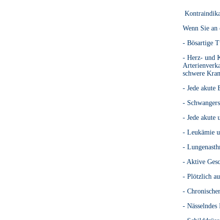
Kontraindika
Wenn Sie an d
- Bösartige 
- Herz- und 
Arterienverka
schwere Kram
- Jede akute
- Schwangers
- Jede akute 
- Leukämie u
- Lungenasth
- Aktive Ges
- Plötzlich a
- Chronische
- Nässelndes