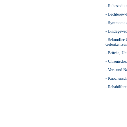
- Ruhestadiu
- Bechterew-
- Symptome d
- Bindegewe
- Sekundäre 
Gelenkentzü
- Brüche, Un
- Chronische
- Vor- und N
- Knochensch
- Rehabililta