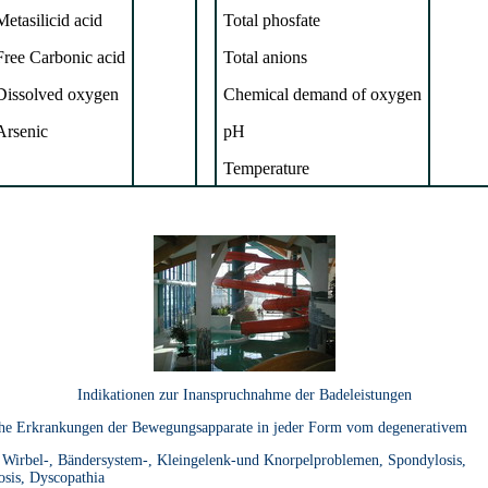
Metasilicid acid
Total phosfate
Free Carbonic acid
Total anions
Dissolved oxygen
Chemical demand of oxygen
Arsenic
pH
Temperature
Indikationen zur Inanspruchnahme der Badeleistungen
he Erkrankungen der Bewegungsapparate in jeder Form vom degenerativem
s; Wirbel-, Bändersystem-, Kleingelenk-und Knorpelproblemen, Spondylosis,
osis, Dyscopathia