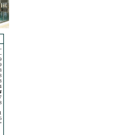
-
-
9
9
8
8
3
4
4
7
8
1
6
°