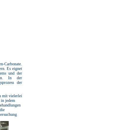
n-Carbonate.
rn. Es eignet
tems und der
ten. In der
sprozess der
 mit vielerlei
 in jedem
 Behandlungen
die
tersuchung