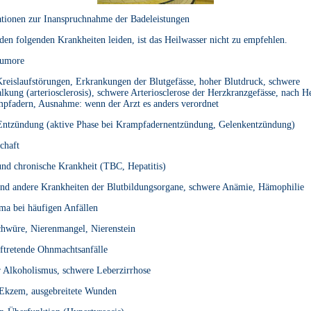
tionen zur Inanspruchnahme der Badeleistungen
en folgenden Krankheiten leiden, ist das Heilwasser nicht zu empfehlen.
Tumore
Kreislaufstörungen, Erkrankungen der Blutgefässe, hoher Blutdruck, schwere
lkung (arteriosclerosis), schwere Arteriosclerose der Herzkranzgefässe, nach He
pfadern, Ausnahme: wenn der Arzt es anders verordnet
 Entzündung (aktive Phase bei Krampfadernentzündung, Gelenkentzündung)
chaft
und chronische Krankheit (TBC, Hepatitis)
nd andere Krankheiten der Blutbildungsorgane, schwere Anämie, Hämophilie
ma bei häufigen Anfällen
chwüre, Nierenmangel, Nierenstein
uftretende Ohnmachtsanfälle
r Alkoholismus, schwere Leberzirrhose
 Ekzem, ausgebreitete Wunden