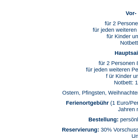
Vor-
für 2 Person
für jeden weitere
für Kinder un
Notbett
Hauptsais
für 2 Personen
für jeden weiteren P
f ür Kinder u
Notbett: 
Ostern, Pfingsten, Weihnachte
Ferienortgebühr
(1 Euro/Pe
Jahren 
Bestellung:
persönli
Reservierung:
30% Vorschussz
Un